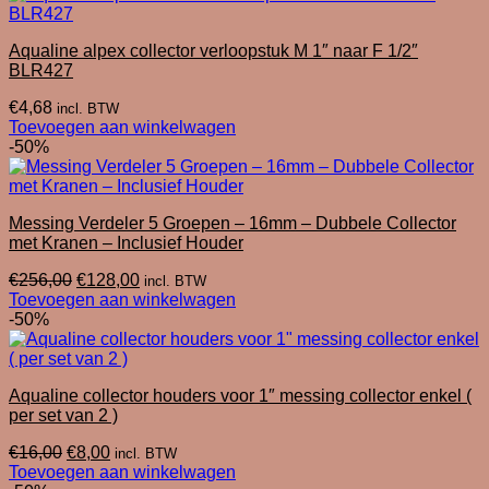
Aqualine alpex collector verloopstuk M 1″ naar F 1/2″
BLR427
€
4,68
incl. BTW
Toevoegen aan winkelwagen
-50%
Messing Verdeler 5 Groepen – 16mm – Dubbele Collector
met Kranen – Inclusief Houder
Oorspronkelijke
Huidige
€
256,00
€
128,00
incl. BTW
prijs
prijs
Toevoegen aan winkelwagen
was:
is:
-50%
€256,00.
€128,00.
Aqualine collector houders voor 1″ messing collector enkel (
per set van 2 )
Oorspronkelijke
Huidige
€
16,00
€
8,00
incl. BTW
prijs
prijs
Toevoegen aan winkelwagen