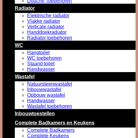
Douche Toebehoren
Radiator
Elektrische radiator
Vlakke radiator
Verticale radiator
Handdoekradiator
Radiator toebehoren
WC
Hangtoilet
WC toebehoren
Staand toilet
Handwasser
Wastafel
Natuursteenwastafel
Inbouwwastafel
Opbouw wastafel
Handwasser
Wastafel toebehoren
Inbouwtoestellen
Complete Badkamers en Keukens
Complete Badkamers
Complete Keukens