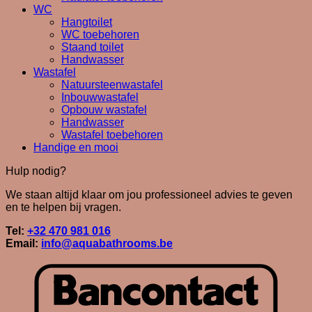
WC
Hangtoilet
WC toebehoren
Staand toilet
Handwasser
Wastafel
Natuursteenwastafel
Inbouwwastafel
Opbouw wastafel
Handwasser
Wastafel toebehoren
Handige en mooi
Hulp nodig?
We staan altijd klaar om jou professioneel advies te geven
en te helpen bij vragen.
Tel:
+32 470 981 016
Email:
info@aquabathrooms.be
B