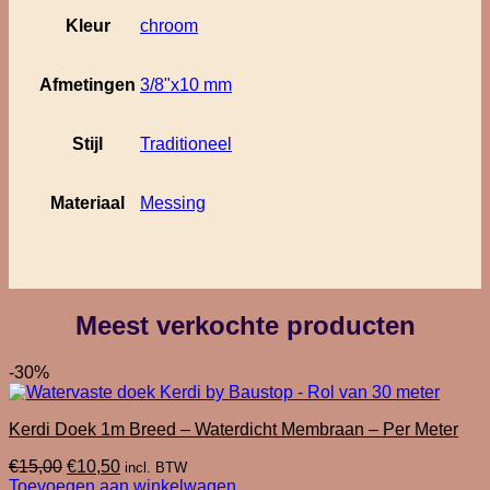
aantal
Kleur
chroom
Afmetingen
3/8"x10 mm
Stijl
Traditioneel
Materiaal
Messing
Meest verkochte producten
-30%
Kerdi Doek 1m Breed – Waterdicht Membraan – Per Meter
Oorspronkelijke
Huidige
€
15,00
€
10,50
incl. BTW
prijs
prijs
Toevoegen aan winkelwagen