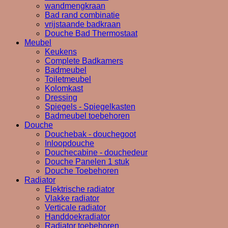
wandmengkraan
Bad rand combinatie
vrijstaande badkraan
Douche Bad Thermostaat
Meubel
Keukens
Complete Badkamers
Badmeubel
Toiletmeubel
Kolomkast
Dressing
Spiegels - Spiegelkasten
Badmeubel toebehoren
Douche
Douchebak - douchegoot
Inloopdouche
Douchecabine - douchedeur
Douche Panelen 1 stuk
Douche Toebehoren
Radiator
Elektrische radiator
Vlakke radiator
Verticale radiator
Handdoekradiator
Radiator toebehoren