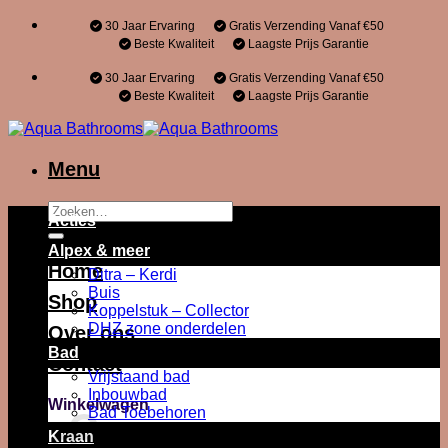
Ga
30 Jaar Ervaring
Gratis Verzending Vanaf €50
naar
Beste Kwaliteit
Laagste Prijs Garantie
inhoud
30 Jaar Ervaring
Gratis Verzending Vanaf €50
Beste Kwaliteit
Laagste Prijs Garantie
Menu
Zoeken
Acties
naar:
Alpex & meer
Home
Ditra – Kerdi
Buis
Shop
Koppelstuk – Collector
DHZ zone onderdelen
Over ons
Bad
Contact
Vrijstaand bad
Inbouwbad
Winkelwagen
Bad Toebehoren
Kraan