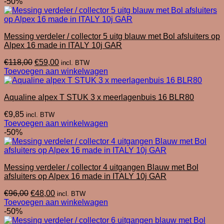
was:
is:
-50%
€16,00.
€8,00.
Messing verdeler / collector 5 uitg blauw met Bol afsluiters op
Alpex 16 made in ITALY 10j GAR
Oorspronkelijke
Huidige
€
118,00
€
59,00
incl. BTW
prijs
prijs
Toevoegen aan winkelwagen
was:
is:
€118,00.
€59,00.
Aqualine alpex T STUK 3 x meerlagenbuis 16 BLR80
€
9,85
incl. BTW
Toevoegen aan winkelwagen
-50%
Messing verdeler / collector 4 uitgangen Blauw met Bol
afsluiters op Alpex 16 made in ITALY 10j GAR
Oorspronkelijke
Huidige
€
96,00
€
48,00
incl. BTW
prijs
prijs
Toevoegen aan winkelwagen
was:
is:
-50%
€96,00.
€48,00.