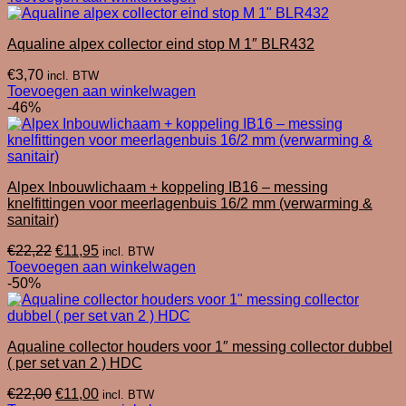
was:
is:
€15,00.
€10,50.
Aqualine alpex collector eind stop M 1″ BLR432
€
3,70
incl. BTW
Toevoegen aan winkelwagen
-46%
Alpex Inbouwlichaam + koppeling IB16 – messing
knelfittingen voor meerlagenbuis 16/2 mm (verwarming &
sanitair)
Oorspronkelijke
Huidige
€
22,22
€
11,95
incl. BTW
prijs
prijs
Toevoegen aan winkelwagen
was:
is:
-50%
€22,22.
€11,95.
Aqualine collector houders voor 1″ messing collector dubbel
( per set van 2 ) HDC
Oorspronkelijke
Huidige
€
22,00
€
11,00
incl. BTW