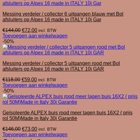
Messing verdeler / collector 6 uitgangen blauw met Bol
afsluiters op Alpex 16 made in ITALY 10j Gar
Oorspronkelijke
Huidige
€
144,00
€
72,00
incl. BTW
prijs
prijs
Toevoegen aan winkelwagen
was:
is:
-50%
€144,00.
€72,00.
Messing verdeler / collector 5 uitgangen rood met Bol
afsluiters op Alpex 16 made in ITALY 10j GAR
Oorspronkelijke
Huidige
€
118,00
€
59,00
incl. BTW
prijs
prijs
Toevoegen aan winkelwagen
was:
is:
-50%
€118,00.
€59,00.
Geïsoleerde ALPEX buis rood meer lagen buis 16X2 ( prijs
rol 50M)Made in Italy 30j Garantie
Oorspronkelijke
Huidige
€
146,00
€
73,00
incl. BTW
prijs
prijs
Toevoegen aan winkelwagen
was:
is: