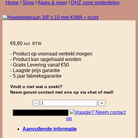
Home
/
Shop
/
Alpex & meer
/
DHZ zone onderdelen
€
6,60
incl. BTW
- Product op voorraad vertrekt morgen
- Product kan opgehaald worden
- Gratis Levering vanaf €50
- Laagste prijs garantie
- 5 jaar fabrieksgarantie
Vindt u niet wat u zoekt?
Neem gerust contact met ons op via chat of mail!
Hoekstopkraan
3/8"x
Vraagje? Neem contact
Toevoegen aan winkelwagen
10
op
mm
KIWA
Aanvullende informatie
+
rozet