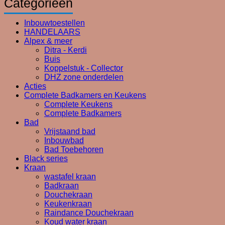
Categorieën
€146,00.
€73,00.
Inbouwtoestellen
HANDELAARS
Alpex & meer
Ditra - Kerdi
Buis
Koppelstuk - Collector
DHZ zone onderdelen
Acties
Complete Badkamers en Keukens
Complete Keukens
Complete Badkamers
Bad
Vrijstaand bad
Inbouwbad
Bad Toebehoren
Black series
Kraan
wastafel kraan
Badkraan
Douchekraan
Keukenkraan
Raindance Douchekraan
Koud water kraan