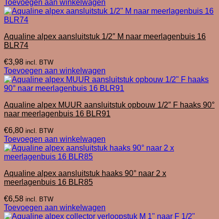
prijs
prijs
Toevoegen aan winkelwagen
was:
is:
€22,00.
€11,00.
Aqualine alpex aansluitstuk 1/2″ M naar meerlagenbuis 16
BLR74
€
3,98
incl. BTW
Toevoegen aan winkelwagen
Aqualine alpex MUUR aansluitstuk opbouw 1/2″ F haaks 90°
naar meerlagenbuis 16 BLR91
€
6,80
incl. BTW
Toevoegen aan winkelwagen
Aqualine alpex aansluitstuk haaks 90° naar 2 x
meerlagenbuis 16 BLR85
€
6,58
incl. BTW
Toevoegen aan winkelwagen