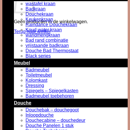
wastafel kraan
Badkraan
Douchekraan
Keukenkraan
Geen producten in de winkelwagen.
Raindance Douchekraan
Koud water kraan
Terug naar winkel
wandmengkraan
Bad rand combinatie
vrijstaande badkraan
Douche Bad Thermostaat
Black series
Meubel
Badmeubel
Toiletmeubel
Kolomkast
Dressing
Spiegels – Spiegelkasten
Badmeubel toebehoren
Douche
Douchebak – douchegoot
Inloopdouche
Douchecabine – douchedeur
Douche Panelen 1 stuk